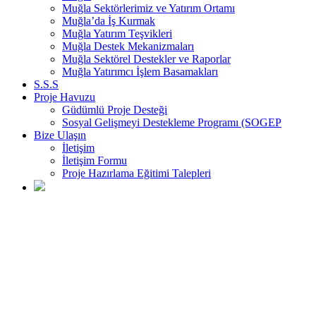
Muğla Sektörlerimiz ve Yatırım Ortamı
Muğla’da İş Kurmak
Muğla Yatırım Teşvikleri
Muğla Destek Mekanizmaları
Muğla Sektörel Destekler ve Raporlar
Muğla Yatırımcı İşlem Basamakları
S.S.S
Proje Havuzu
Güdümlü Proje Desteği
Sosyal Gelişmeyi Destekleme Programı (SOGEP
Bize Ulaşın
İletişim
İletişim Formu
Proje Hazırlama Eğitimi Talepleri