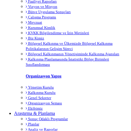
Faaliyet Raporları
Vizyon ve Misyon
Bütçe Uygulama Sonuçları
Çalışma Programı
Mevzuat
Kurumsal Kimlik
KVKK Bilgilendirme ve İzin Metinleri
Biz Kimiz
Bölgesel Kalkınma ve Ülkemizde Bölgesel Kalkınma
Politikalarının Gelişim Süreci
Bölgesel Kalkınmanın Yönetişiminde Kalkınma Ajansları
Kalkınma Planlamasında İstatistiki Bölge Birimleri
Sınıflandırması
Organizasyon Yapısı
Yönetim Kurulu
Kalkınma Kurulu
Genel Sekreter
Organizasyon Şeması
Ekibimiz
Araştırma & Planlama
Sonuç Odaklı Programlar
Planlar
Analiz ve Raporlar