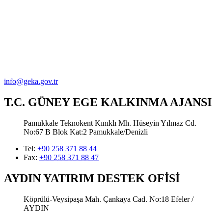
info@geka.gov.tr
T.C. GÜNEY EGE KALKINMA AJANSI
Pamukkale Teknokent Kınıklı Mh. Hüseyin Yılmaz Cd.
No:67 B Blok Kat:2 Pamukkale/Denizli
Tel:
+90 258 371 88 44
Fax:
+90 258 371 88 47
AYDIN YATIRIM DESTEK OFİSİ
Köprülü-Veysipaşa Mah. Çankaya Cad. No:18 Efeler /
AYDIN