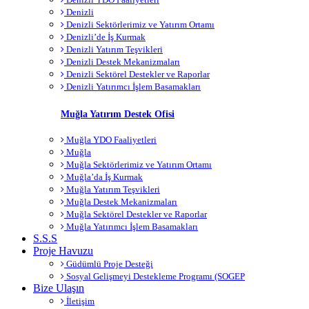
Denizli
Denizli Sektörlerimiz ve Yatırım Ortamı
Denizli’de İş Kurmak
Denizli Yatırım Teşvikleri
Denizli Destek Mekanizmaları
Denizli Sektörel Destekler ve Raporlar
Denizli Yatırımcı İşlem Basamakları
Muğla Yatırım Destek Ofisi
Muğla YDO Faaliyetleri
Muğla
Muğla Sektörlerimiz ve Yatırım Ortamı
Muğla’da İş Kurmak
Muğla Yatırım Teşvikleri
Muğla Destek Mekanizmaları
Muğla Sektörel Destekler ve Raporlar
Muğla Yatırımcı İşlem Basamakları
S.S.S
Proje Havuzu
Güdümlü Proje Desteği
Sosyal Gelişmeyi Destekleme Programı (SOGEP
Bize Ulaşın
İletişim