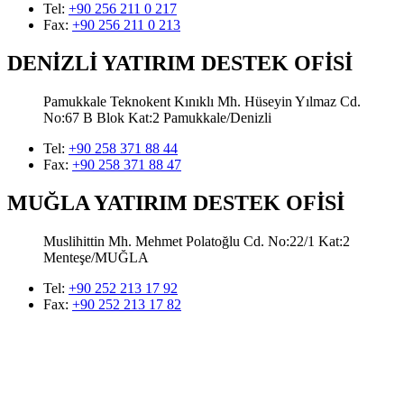
Tel:
+90 256 211 0 217
Fax:
+90 256 211 0 213
DENİZLİ YATIRIM DESTEK OFİSİ
Pamukkale Teknokent Kınıklı Mh. Hüseyin Yılmaz Cd.
No:67 B Blok Kat:2 Pamukkale/Denizli
Tel:
+90 258 371 88 44
Fax:
+90 258 371 88 47
MUĞLA YATIRIM DESTEK OFİSİ
Muslihittin Mh. Mehmet Polatoğlu Cd. No:22/1 Kat:2
Menteşe/MUĞLA
Tel:
+90 252 213 17 92
Fax:
+90 252 213 17 82