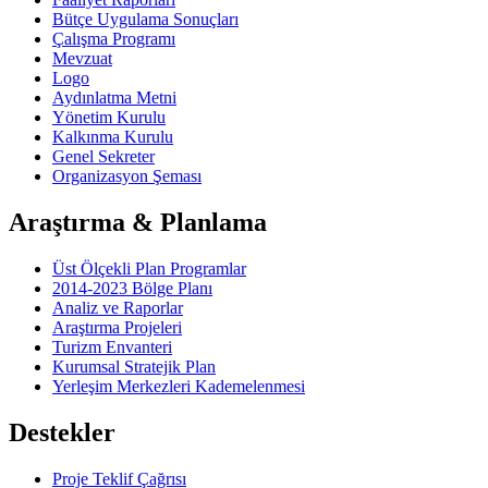
Bütçe Uygulama Sonuçları
Çalışma Programı
Mevzuat
Logo
Aydınlatma Metni
Yönetim Kurulu
Kalkınma Kurulu
Genel Sekreter
Organizasyon Şeması
Araştırma & Planlama
Üst Ölçekli Plan Programlar
2014-2023 Bölge Planı
Analiz ve Raporlar
Araştırma Projeleri
Turizm Envanteri
Kurumsal Stratejik Plan
Yerleşim Merkezleri Kademelenmesi
Destekler
Proje Teklif Çağrısı