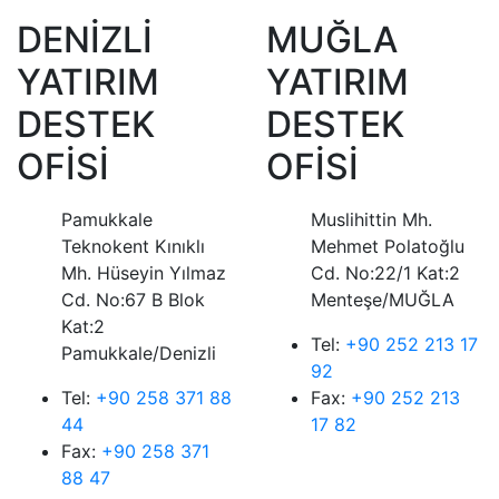
DENİZLİ
MUĞLA
YATIRIM
YATIRIM
DESTEK
DESTEK
OFİSİ
OFİSİ
Pamukkale
Muslihittin Mh.
Teknokent Kınıklı
Mehmet Polatoğlu
Mh. Hüseyin Yılmaz
Cd. No:22/1 Kat:2
Cd. No:67 B Blok
Menteşe/MUĞLA
Kat:2
Tel:
+90 252 213 17
Pamukkale/Denizli
92
Tel:
+90 258 371 88
Fax:
+90 252 213
44
17 82
Fax:
+90 258 371
88 47