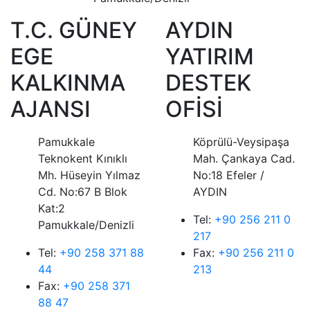
T.C. GÜNEY
AYDIN
EGE
YATIRIM
KALKINMA
DESTEK
AJANSI
OFİSİ
Pamukkale
Köprülü-Veysipaşa
Teknokent Kınıklı
Mah. Çankaya Cad.
Mh. Hüseyin Yılmaz
No:18 Efeler /
Cd. No:67 B Blok
AYDIN
Kat:2
Tel:
+90 256 211 0
Pamukkale/Denizli
217
Tel:
+90 258 371 88
Fax:
+90 256 211 0
44
213
Fax:
+90 258 371
88 47