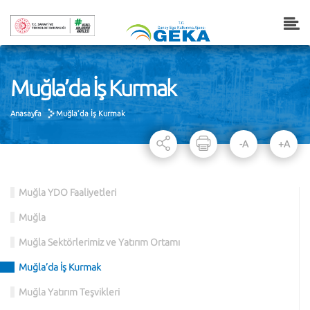
Muğla’da İş Kurmak
Anasayfa
Muğla’da İş Kurmak
-A
+A
Muğla YDO Faaliyetleri
Muğla
Muğla Sektörlerimiz ve Yatırım Ortamı
Muğla’da İş Kurmak
Muğla Yatırım Teşvikleri