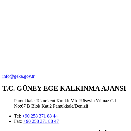
info@geka.gov.tr
T.C. GÜNEY EGE KALKINMA AJANSI
Pamukkale Teknokent Kınıklı Mh. Hüseyin Yılmaz Cd.
No:67 B Blok Kat:2 Pamukkale/Denizli
Tel:
+90 258 371 88 44
Fax:
+90 258 371 88 47