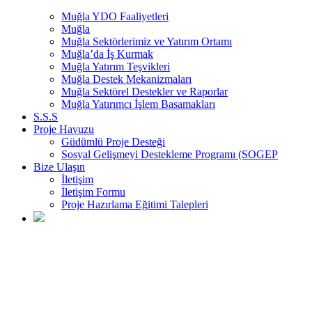
Muğla YDO Faaliyetleri
Muğla
Muğla Sektörlerimiz ve Yatırım Ortamı
Muğla’da İş Kurmak
Muğla Yatırım Teşvikleri
Muğla Destek Mekanizmaları
Muğla Sektörel Destekler ve Raporlar
Muğla Yatırımcı İşlem Basamakları
S.S.S
Proje Havuzu
Güdümlü Proje Desteği
Sosyal Gelişmeyi Destekleme Programı (SOGEP
Bize Ulaşın
İletişim
İletişim Formu
Proje Hazırlama Eğitimi Talepleri