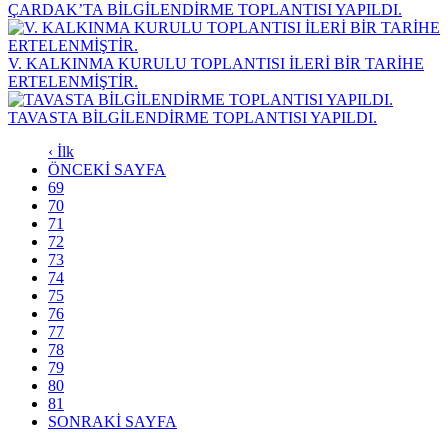
ÇARDAK’TA BİLGİLENDİRME TOPLANTISI YAPILDI.
V. KALKINMA KURULU TOPLANTISI İLERİ BİR TARİHE
ERTELENMİŞTİR.
TAVASTA BİLGİLENDİRME TOPLANTISI YAPILDI.
‹ İlk
ÖNCEKİ SAYFA
69
70
71
72
73
74
75
76
77
78
79
80
81
SONRAKİ SAYFA