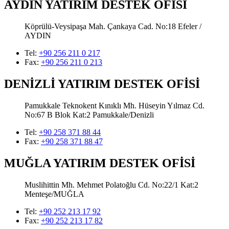
AYDIN YATIRIM DESTEK OFİSİ
Köprülü-Veysipaşa Mah. Çankaya Cad. No:18 Efeler /
AYDIN
Tel:
+90 256 211 0 217
Fax:
+90 256 211 0 213
DENİZLİ YATIRIM DESTEK OFİSİ
Pamukkale Teknokent Kınıklı Mh. Hüseyin Yılmaz Cd.
No:67 B Blok Kat:2 Pamukkale/Denizli
Tel:
+90 258 371 88 44
Fax:
+90 258 371 88 47
MUĞLA YATIRIM DESTEK OFİSİ
Muslihittin Mh. Mehmet Polatoğlu Cd. No:22/1 Kat:2
Menteşe/MUĞLA
Tel:
+90 252 213 17 92
Fax:
+90 252 213 17 82