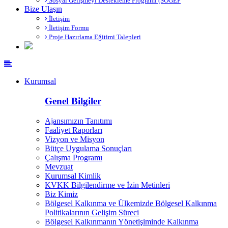
Sosyal Gelişmeyi Destekleme Programı (SOGEP
Bize Ulaşın
İletişim
İletişim Formu
Proje Hazırlama Eğitimi Talepleri
Kurumsal
Genel Bilgiler
Ajansımızın Tanıtımı
Faaliyet Raporları
Vizyon ve Misyon
Bütçe Uygulama Sonuçları
Çalışma Programı
Mevzuat
Kurumsal Kimlik
KVKK Bilgilendirme ve İzin Metinleri
Biz Kimiz
Bölgesel Kalkınma ve Ülkemizde Bölgesel Kalkınma
Politikalarının Gelişim Süreci
Bölgesel Kalkınmanın Yönetişiminde Kalkınma