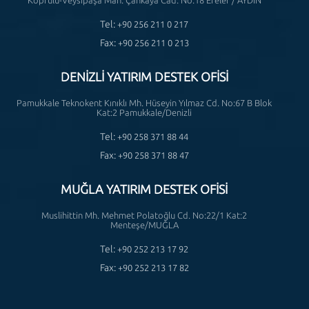
Köprülü-Veysipaşa Mah. Çankaya Cad. No:18 Efeler / AYDIN
Tel:
+90 256 211 0 217
Fax:
+90 256 211 0 213
DENİZLİ YATIRIM DESTEK OFİSİ
Pamukkale Teknokent Kınıklı Mh. Hüseyin Yılmaz Cd. No:67 B Blok
Kat:2 Pamukkale/Denizli
Tel:
+90 258 371 88 44
Fax:
+90 258 371 88 47
MUĞLA YATIRIM DESTEK OFİSİ
Muslihittin Mh. Mehmet Polatoğlu Cd. No:22/1 Kat:2
Menteşe/MUĞLA
Tel:
+90 252 213 17 92
Fax:
+90 252 213 17 82