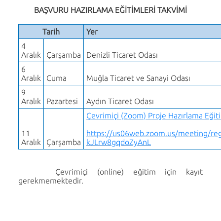
BAŞVURU HAZIRLAMA EĞİTİMLERİ TAKVİMİ
Tarih
Yer
4
Aralık
Çarşamba
Denizli Ticaret Odası
6
Aralık
Cuma
Muğla Ticaret ve Sanayi Odası
9
Aralık
Pazartesi
Aydın Ticaret Odası
Çevrimiçi (Zoom) Proje Hazırlama Eğit
11
https://us06web.zoom.us/meeting/re
Aralık
Çarşamba
kJLrw8gqdoZyAnL
Çevrimiçi (online) eğitim için kayıt
gerekmemektedir.