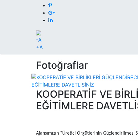
-A
+A
Fotoğraflar
KOOPERATİF VE BİRL
EĞİTİMLERE DAVETLİ
Ajansımızın “Üretici Örgütlerinin Güçlendirilmesi
S