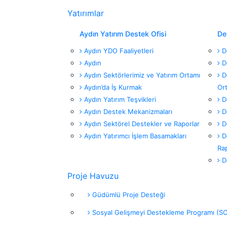
Yatırımlar
Aydın Yatırım Destek Ofisi
Den
Aydın YDO Faaliyetleri
De
Aydın
De
Aydın Sektörlerimiz ve Yatırım Ortamı
De
Aydın’da İş Kurmak
Or
Aydın Yatırım Teşvikleri
De
Aydın Destek Mekanizmaları
De
Aydın Sektörel Destekler ve Raporlar
De
Aydın Yatırımcı İşlem Basamakları
De
Rap
De
Proje Havuzu
Güdümlü Proje Desteği
Sosyal Gelişmeyi Destekleme Programı (