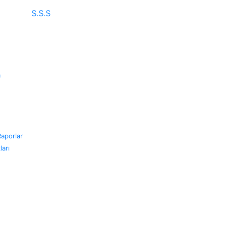
S.S.S
m
aporlar
ları