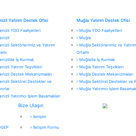
izli Yatırım Destek Ofisi
Muğla Yatırım Destek Ofisi
nizli YDO Faaliyetleri
Muğla YDO Faaliyetleri
nizli
Muğla
nizli Sektörlerimiz ve Yatırım
Muğla Sektörlerimiz ve Yatırı
tamı
Ortamı
nizli’de İş Kurmak
Muğla’da İş Kurmak
nizli Yatırım Teşvikleri
Muğla Yatırım Teşvikleri
nizli Destek Mekanizmaları
Muğla Destek Mekanizmaları
nizli Sektörel Destekler ve
Muğla Sektörel Destekler ve R
orlar
Muğla Yatırımcı İşlem Basamak
nizli Yatırımcı İşlem Basamakları
Bize Ulaşın
İletişim
SOGEP
İletişim Formu