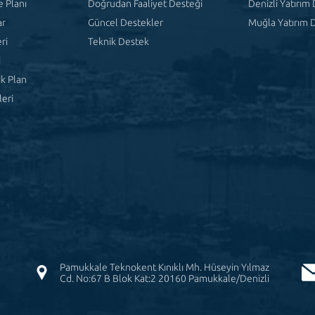
 Planı
Doğrudan Faaliyet Desteği
Denizli Yatırım 
ar
Güncel Destekler
Muğla Yatırım D
ri
Teknik Destek
i
ik Plan
eri
Pamukkale Teknokent Kınıklı Mh. Hüseyin Yılmaz
Cd. No:67 B Blok Kat:2 20160 Pamukkale/Denizli