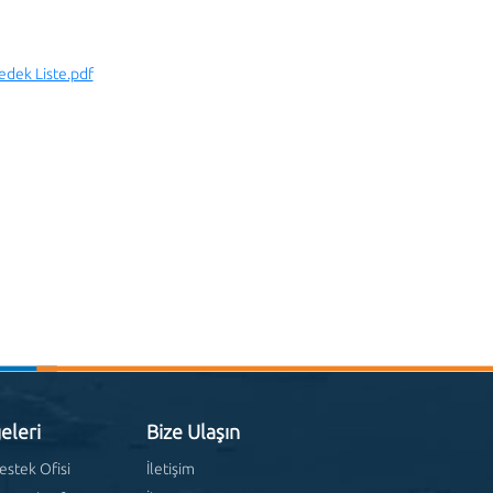
Yedek Liste.pdf
eleri
Bize Ulaşın
estek Ofisi
İletişim