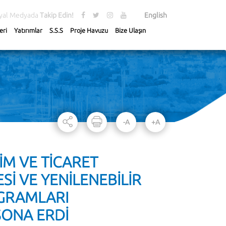
yal Medyada
Takip Edin!
English
eri
Yatırımlar
S.S.S
Proje Havuzu
Bize Ulaşın
-A
+A
İM VE TİCARET
ESİ VE YENİLENEBİLİR
OGRAMLARI
SONA ERDİ