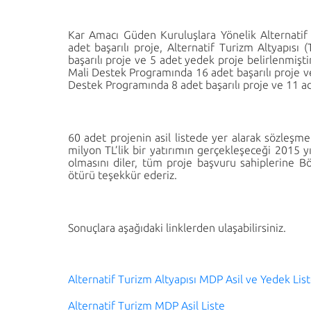
Kar Amacı Güden Kuruluşlara Yönelik Alternati
adet başarılı proje, Alternatif Turizm Altyapıs
başarılı proje ve 5 adet yedek proje belirlenmiştir
Mali Destek Programında 16 adet başarılı proje ve
Destek Programında 8 adet başarılı proje ve 11 ad
60 adet projenin asil listede yer alarak sözleş
milyon TL’lik bir yatırımın gerçekleşeceği 2015 yıl
olmasını diler, tüm proje başvuru sahiplerine Bö
ötürü teşekkür ederiz.
Sonuçlara aşağıdaki linklerden ulaşabilirsiniz.
Alternatif Turizm Altyapısı MDP Asil ve Yedek Lis
Alternatif Turizm MDP Asil Liste