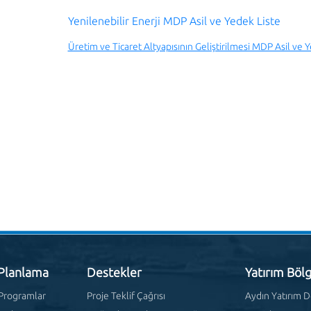
Yenilenebilir Enerji MDP Asil ve Yedek Liste
Üretim ve Ticaret Altyapısının Geliştirilmesi MDP Asil ve 
 Planlama
Destekler
Yatırım Bölg
 Programlar
Proje Teklif Çağrısı
Aydın Yatırım D