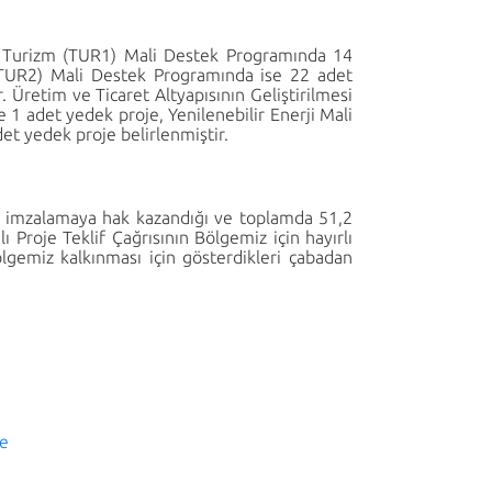
f Turizm (TUR1) Mali Destek Programında 14
ı (TUR2) Mali Destek Programında ise 22 adet
. Üretim ve Ticaret Altyapısının Geliştirilmesi
 1 adet yedek proje, Yenilenebilir Enerji Mali
et yedek proje belirlenmiştir.
me imzalamaya hak kazandığı ve toplamda 51,2
ı Proje Teklif Çağrısının Bölgemiz için hayırlı
lgemiz kalkınması için gösterdikleri çabadan
te