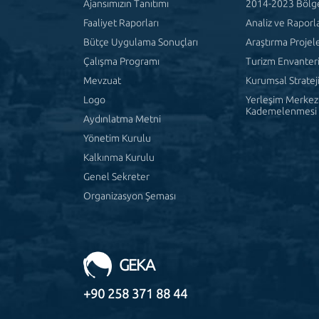
Ajansımızın Tanıtımı
2014-2023 Bölge
Faaliyet Raporları
Analiz ve Raporl
Bütçe Uygulama Sonuçları
Araştırma Projele
Çalışma Programı
Turizm Envanter
Mevzuat
Kurumsal Stratej
Logo
Yerleşim Merkezl
Kademelenmesi
Aydınlatma Metni
Yönetim Kurulu
Kalkınma Kurulu
Genel Sekreter
Organizasyon Şeması
GEKA
+90 258 371 88 44